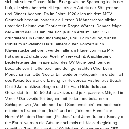
sich mit seinen Gästen füllte! Eine gewis- se Spannung lag in der
Luft, die sich aber schnell legte, als der Auftritt der Sängerinnen
und Sänger begann. Da im Jahre 1926 alles mit dem MGV
Grunbach begann, sangen die Herren 3 Männerchöre alleine,
unter der Leitung von Chorleiterin Ragna Wörner. Danach folgte
der Auftritt der Frauen, die sich ja auch erst im Jahr 1950
gründeten! Ein Gründungsmitglied, Frau Edith Strunk, war im
Publikum anwesend! Da zu einem guten Konzert auch
Klavierstücke gehören, wurden alle am Flügel von Frau Miki
Futamura „Ballade pour Adeline“ ver- wöhnt. Anschließend
begleitete sie den Frauenchor des GV Grun- bach bei der
Bacarole von J. Offenbach und den gemischten Chor beim
Mondchor von Otto Nicolai! Ein weiterer Höhepunkt im erster Teil
des Konzertes war die Ehrung für Heiderose Fischer aus Bouch
für 50 Jahre aktives Singen und für Frau Hilde Bolle aus
Geradstet- ten, für 50 Jahre aktives und jetzt passives Mitglied im
Verein! Der zweite Teil begann mit flotten und bekannten
Schlagern wie „Wo- chenend und Sonnenschein“ und nochmals
mit einem Frauenchor „Tsuki“ und mit „Take me Home“ der
Herren! Mit dem Requiem „Pie Jesu“ und John Rutters „Beauty of
the Earth“ wurden die Gäs- te nochmals mit Klavierbegleitung
verwöhnt. Zum Schluss des 100 jährigen Konzertes sang DER